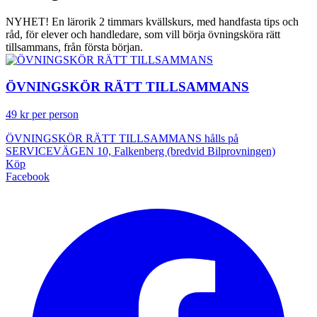
NYHET! En lärorik 2 timmars kvällskurs, med handfasta tips och
råd, för elever och handledare, som vill börja övningsköra rätt
tillsammans, från första början.
ÖVNINGSKÖR RÄTT TILLSAMMANS
49 kr per person
ÖVNINGSKÖR RÄTT TILLSAMMANS hålls på
SERVICEVÄGEN 10, Falkenberg (bredvid Bilprovningen)
Köp
Facebook